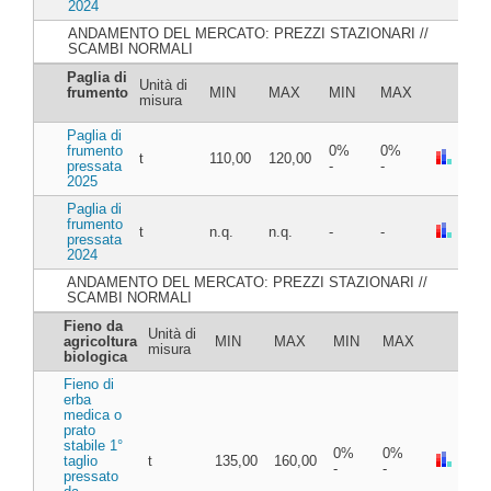
2024
ANDAMENTO DEL MERCATO: PREZZI STAZIONARI //
SCAMBI NORMALI
Paglia di
Unità di
frumento
MIN
MAX
MIN
MAX
misura
Paglia di
frumento
0%
0%
t
110,00
120,00
pressata
-
-
2025
Paglia di
frumento
t
n.q.
n.q.
-
-
pressata
2024
ANDAMENTO DEL MERCATO: PREZZI STAZIONARI //
SCAMBI NORMALI
Fieno da
Unità di
agricoltura
MIN
MAX
MIN
MAX
misura
biologica
Fieno di
erba
medica o
prato
stabile 1°
0%
0%
taglio
t
135,00
160,00
-
-
pressato