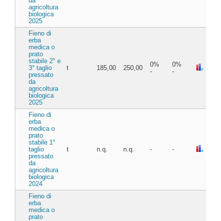
da
agricoltura
biologica
2025
Fieno di
erba
medica o
prato
stabile 2° e
0%
0%
3° taglio
t
185,00
250,00
-
-
pressato
da
agricoltura
biologica
2025
Fieno di
erba
medica o
prato
stabile 1°
taglio
t
n.q.
n.q.
-
-
pressato
da
agricoltura
biologica
2024
Fieno di
erba
medica o
prato