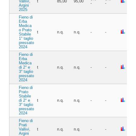
Vallivi,
t
85,00
95,00
-
-
Argini
2025
Fieno di
Erba
Medica
o Prato
t
n.q.
n.q.
-
-
Stabile
1° taglio
pressato
2024
Fieno di
Erba
Medica
di 2° e
t
n.q.
n.q.
-
-
3° taglio
pressato
2024
Fieno di
Prato
Stabile
di 2° e
t
n.q.
n.q.
-
-
3° taglio
pressato
2024
Fieno di
Prati
Vallivi,
t
n.q.
n.q.
-
-
Argini