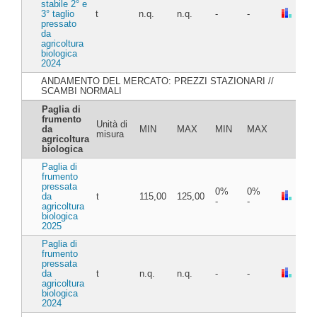
stabile 2° e
3° taglio
t
n.q.
n.q.
-
-
pressato
da
agricoltura
biologica
2024
ANDAMENTO DEL MERCATO: PREZZI STAZIONARI //
SCAMBI NORMALI
Paglia di
frumento
Unità di
da
MIN
MAX
MIN
MAX
misura
agricoltura
biologica
Paglia di
frumento
pressata
0%
0%
da
t
115,00
125,00
-
-
agricoltura
biologica
2025
Paglia di
frumento
pressata
da
t
n.q.
n.q.
-
-
agricoltura
biologica
2024