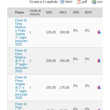
Scarica il capitolo:
html
pdf
csv
Unità di
Fieno
MIN
MAX
MIN
MAX
misura
Fieno di
Erba
Medica
o Prato
0%
0%
t
125,00
150,00
Stabile
-
-
1° taglio
pressato
2025
Fieno di
Erba
Medica
0%
0%
di 2° e
t
200,00
245,00
-
-
3° taglio
pressato
2025
Fieno di
Prato
Stabile
0%
0%
di 2° e
t
155,00
175,00
-
-
3° taglio
pressato
2025
Fieno di
Prati
0%
0%