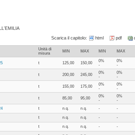
L'EMILIA
Scarica il capitolo:
html
pdf
Unità di
MIN
MAX
MIN
MAX
misura
0%
0%
25
t
125,00
150,00
-
-
0%
0%
t
200,00
245,00
-
-
0%
0%
t
155,00
175,00
-
-
0%
0%
t
85,00
95,00
-
-
24
t
n.q.
n.q.
-
-
t
n.q.
n.q.
-
-
t
n.q.
n.q.
-
-