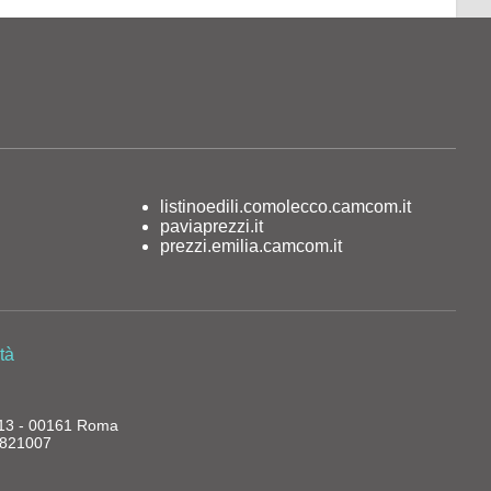
listinoedili.comolecco.camcom.it
paviaprezzi.it
prezzi.emilia.camcom.it
tà
, 13 - 00161 Roma
13821007