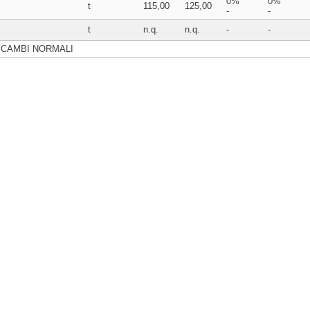
0%
0%
t
115,00
125,00
-
-
t
n.q.
n.q.
-
-
SCAMBI NORMALI