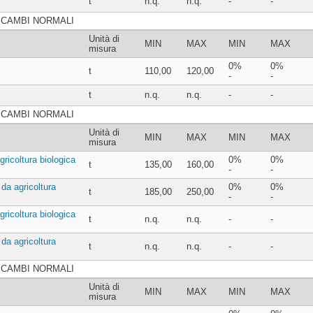
t
n.q.
n.q.
-
-
SCAMBI NORMALI
Unità di
MIN
MAX
MIN
MAX
misura
0%
0%
t
110,00
120,00
-
-
t
n.q.
n.q.
-
-
SCAMBI NORMALI
Unità di
MIN
MAX
MIN
MAX
misura
gricoltura biologica
0%
0%
t
135,00
160,00
-
-
 da agricoltura
0%
0%
t
185,00
250,00
-
-
gricoltura biologica
t
n.q.
n.q.
-
-
 da agricoltura
t
n.q.
n.q.
-
-
SCAMBI NORMALI
Unità di
MIN
MAX
MIN
MAX
misura