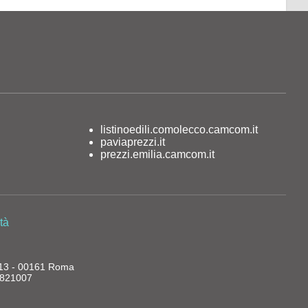
listinoedili.comolecco.camcom.it
paviaprezzi.it
prezzi.emilia.camcom.it
tà
, 13 - 00161 Roma
13821007