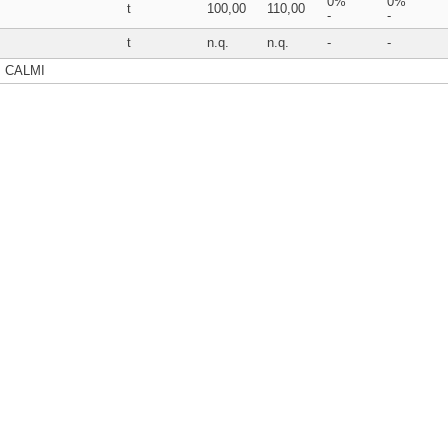
0%
0%
t
100,00
110,00
-
-
t
n.q.
n.q.
-
-
I CALMI