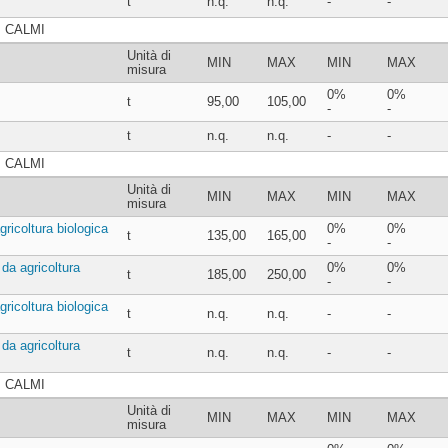
t
n.q.
n.q.
-
-
I CALMI
Unità di
MIN
MAX
MIN
MAX
misura
0%
0%
t
95,00
105,00
-
-
t
n.q.
n.q.
-
-
I CALMI
Unità di
MIN
MAX
MIN
MAX
misura
gricoltura biologica
0%
0%
t
135,00
165,00
-
-
 da agricoltura
0%
0%
t
185,00
250,00
-
-
gricoltura biologica
t
n.q.
n.q.
-
-
 da agricoltura
t
n.q.
n.q.
-
-
I CALMI
Unità di
MIN
MAX
MIN
MAX
misura