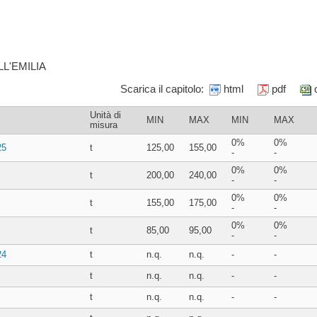
L'EMILIA
Scarica il capitolo:
html
pdf
Unità di
MIN
MAX
MIN
MAX
misura
0%
0%
25
t
125,00
155,00
-
-
0%
0%
t
200,00
240,00
-
-
0%
0%
t
155,00
175,00
-
-
0%
0%
t
85,00
95,00
-
-
24
t
n.q.
n.q.
-
-
t
n.q.
n.q.
-
-
t
n.q.
n.q.
-
-