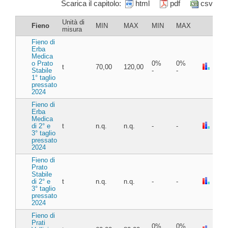
Scarica il capitolo:
html
pdf
csv
Unità di
Fieno
MIN
MAX
MIN
MAX
misura
Fieno di
Erba
Medica
o Prato
0%
0%
t
70,00
120,00
Stabile
-
-
1° taglio
pressato
2024
Fieno di
Erba
Medica
di 2° e
t
n.q.
n.q.
-
-
3° taglio
pressato
2024
Fieno di
Prato
Stabile
di 2° e
t
n.q.
n.q.
-
-
3° taglio
pressato
2024
Fieno di
Prati
0%
0%