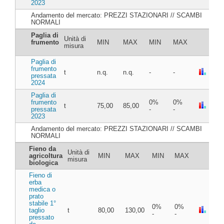
2023
Andamento del mercato: PREZZI STAZIONARI // SCAMBI
NORMALI
Paglia di
Unità di
frumento
MIN
MAX
MIN
MAX
misura
Paglia di
frumento
t
n.q.
n.q.
-
-
pressata
2024
Paglia di
frumento
0%
0%
t
75,00
85,00
pressata
-
-
2023
Andamento del mercato: PREZZI STAZIONARI // SCAMBI
NORMALI
Fieno da
Unità di
agricoltura
MIN
MAX
MIN
MAX
misura
biologica
Fieno di
erba
medica o
prato
stabile 1°
0%
0%
taglio
t
80,00
130,00
-
-
pressato