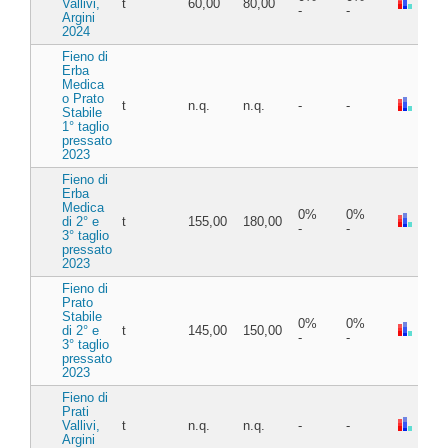
Vallivi,
t
60,00
80,00
-
-
Argini
2024
Fieno di
Erba
Medica
o Prato
t
n.q.
n.q.
-
-
Stabile
1° taglio
pressato
2023
Fieno di
Erba
Medica
0%
0%
di 2° e
t
155,00
180,00
-
-
3° taglio
pressato
2023
Fieno di
Prato
Stabile
0%
0%
di 2° e
t
145,00
150,00
-
-
3° taglio
pressato
2023
Fieno di
Prati
Vallivi,
t
n.q.
n.q.
-
-
Argini