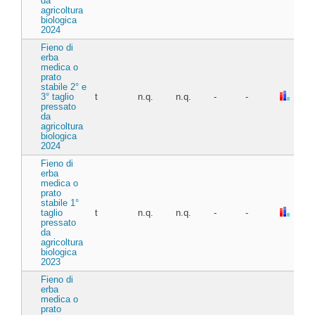
da
agricoltura
biologica
2024
Fieno di
erba
medica o
prato
stabile 2° e
3° taglio
t
n.q.
n.q.
-
-
pressato
da
agricoltura
biologica
2024
Fieno di
erba
medica o
prato
stabile 1°
taglio
t
n.q.
n.q.
-
-
pressato
da
agricoltura
biologica
2023
Fieno di
erba
medica o
prato