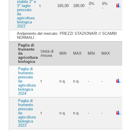
stabile 2° e
0%
0%
3° taglio
t
165,00
190,00
-
-
pressato
da
agricoltura
biologica
2023
Andamento del mercato: PREZZI STAZIONARI // SCAMBI
NORMALI
Paglia di
frumento
Unità di
da
MIN
MAX
MIN
MAX
misura
agricoltura
biologica
Paglia di
frumento
pressata
da
t
n.q.
n.q.
-
-
agricoltura
biologica
2024
Paglia di
frumento
pressata
da
t
n.q.
n.q.
-
-
agricoltura
biologica
2023