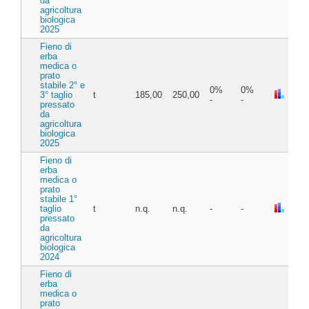
da
agricoltura
biologica
2025
Fieno di
erba
medica o
prato
stabile 2° e
0%
0%
3° taglio
t
185,00
250,00
-
-
pressato
da
agricoltura
biologica
2025
Fieno di
erba
medica o
prato
stabile 1°
taglio
t
n.q.
n.q.
-
-
pressato
da
agricoltura
biologica
2024
Fieno di
erba
medica o
prato