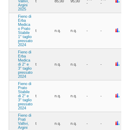
Vallivi,
t
85,00
95,00
-
-
Argini
2025
Fieno di
Erba
Medica
o Prato
t
n.q.
n.q.
-
-
Stabile
1° taglio
pressato
2024
Fieno di
Erba
Medica
di 2° e
t
n.q.
n.q.
-
-
3° taglio
pressato
2024
Fieno di
Prato
Stabile
di 2° e
t
n.q.
n.q.
-
-
3° taglio
pressato
2024
Fieno di
Prati
Vallivi,
t
n.q.
n.q.
-
-
Argini