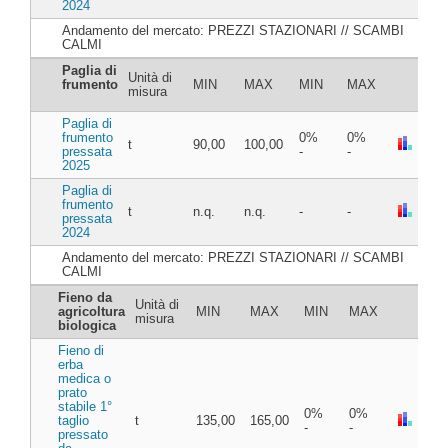
2024
Andamento del mercato: PREZZI STAZIONARI // SCAMBI
CALMI
Paglia di
Unità di
frumento
MIN
MAX
MIN
MAX
misura
Paglia di
frumento
0%
0%
t
90,00
100,00
pressata
-
-
2025
Paglia di
frumento
t
n.q.
n.q.
-
-
pressata
2024
Andamento del mercato: PREZZI STAZIONARI // SCAMBI
CALMI
Fieno da
Unità di
agricoltura
MIN
MAX
MIN
MAX
misura
biologica
Fieno di
erba
medica o
prato
stabile 1°
0%
0%
taglio
t
135,00
165,00
-
-
pressato