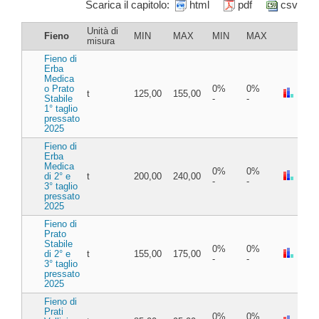
Scarica il capitolo:
html
pdf
csv
Unità di
Fieno
MIN
MAX
MIN
MAX
misura
Fieno di
Erba
Medica
o Prato
0%
0%
t
125,00
155,00
Stabile
-
-
1° taglio
pressato
2025
Fieno di
Erba
Medica
0%
0%
di 2° e
t
200,00
240,00
-
-
3° taglio
pressato
2025
Fieno di
Prato
Stabile
0%
0%
di 2° e
t
155,00
175,00
-
-
3° taglio
pressato
2025
Fieno di
Prati
0%
0%