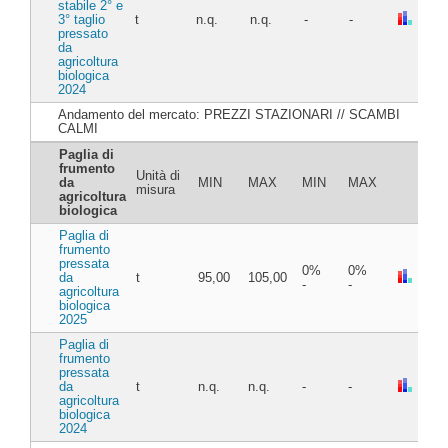
stabile 2° e
3° taglio
t
n.q.
n.q.
-
-
pressato
da
agricoltura
biologica
2024
Andamento del mercato: PREZZI STAZIONARI // SCAMBI
CALMI
Paglia di
frumento
Unità di
da
MIN
MAX
MIN
MAX
misura
agricoltura
biologica
Paglia di
frumento
pressata
0%
0%
da
t
95,00
105,00
-
-
agricoltura
biologica
2025
Paglia di
frumento
pressata
da
t
n.q.
n.q.
-
-
agricoltura
biologica
2024