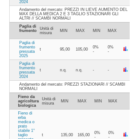
2024
Andamento del mercato: PREZZI IN LIEVE AUMENTO DEL
MAX DELLA MEDICA 2 E 3 TAGLIO STAZIONARI GLI
ALTRI // SCAMBI NORMALI
Paglia di
Unità di
frumento
MIN
MAX
MIN
MAX
misura
Paglia di
frumento
0%
0%
t
95,00
105,00
pressata
-
-
2025
Paglia di
frumento
t
n.q.
n.q.
-
-
pressata
2024
Andamento del mercato: PREZZI STAZIONARI // SCAMBI
NORMALI
Fieno da
Unità di
agricoltura
MIN
MAX
MIN
MAX
misura
biologica
Fieno di
erba
medica o
prato
stabile 1°
0%
0%
taglio
t
135,00
165,00
-
-