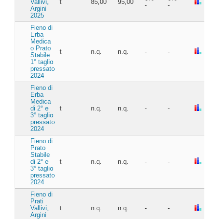
Vallivi,
t
85,00
95,00
-
-
Argini
2025
Fieno di
Erba
Medica
o Prato
t
n.q.
n.q.
-
-
Stabile
1° taglio
pressato
2024
Fieno di
Erba
Medica
di 2° e
t
n.q.
n.q.
-
-
3° taglio
pressato
2024
Fieno di
Prato
Stabile
di 2° e
t
n.q.
n.q.
-
-
3° taglio
pressato
2024
Fieno di
Prati
Vallivi,
t
n.q.
n.q.
-
-
Argini