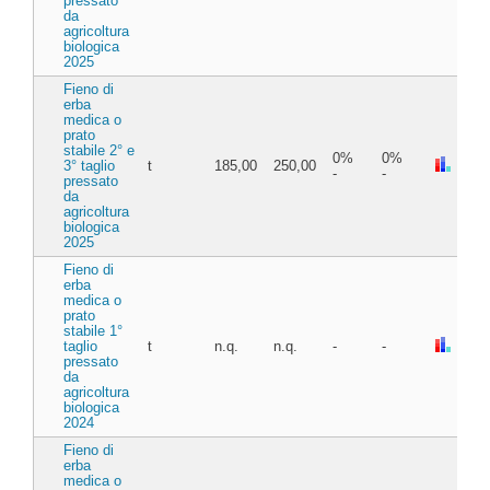
pressato
da
agricoltura
biologica
2025
Fieno di
erba
medica o
prato
stabile 2° e
0%
0%
3° taglio
t
185,00
250,00
-
-
pressato
da
agricoltura
biologica
2025
Fieno di
erba
medica o
prato
stabile 1°
taglio
t
n.q.
n.q.
-
-
pressato
da
agricoltura
biologica
2024
Fieno di
erba
medica o