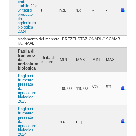
prato
stabile 2° e
3° taglio
t
n.q.
n.q.
-
-
pressato
da
agricoltura
biologica
2024
Andamento del mercato: PREZZI STAZIONARI // SCAMBI
NORMALI
Paglia di
frumento
Unità di
da
MIN
MAX
MIN
MAX
misura
agricoltura
biologica
Paglia di
frumento
pressata
0%
0%
da
t
100,00
110,00
-
-
agricoltura
biologica
2025
Paglia di
frumento
pressata
da
t
n.q.
n.q.
-
-
agricoltura
biologica
2024