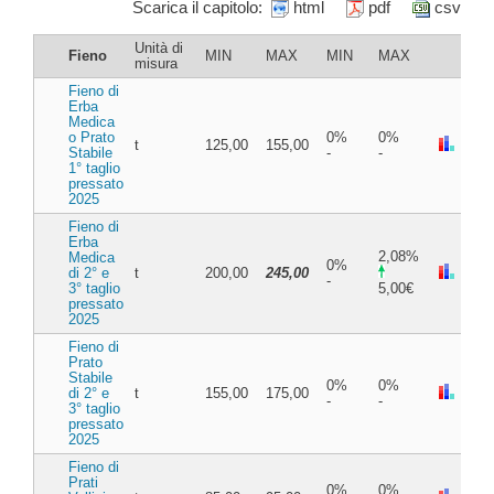
Scarica il capitolo:
html
pdf
csv
Unità di
Fieno
MIN
MAX
MIN
MAX
misura
Fieno di
Erba
Medica
o Prato
0%
0%
t
125,00
155,00
Stabile
-
-
1° taglio
pressato
2025
Fieno di
Erba
2,08%
Medica
0%
di 2° e
t
200,00
245,00
-
3° taglio
5,00€
pressato
2025
Fieno di
Prato
Stabile
0%
0%
di 2° e
t
155,00
175,00
-
-
3° taglio
pressato
2025
Fieno di
Prati
0%
0%