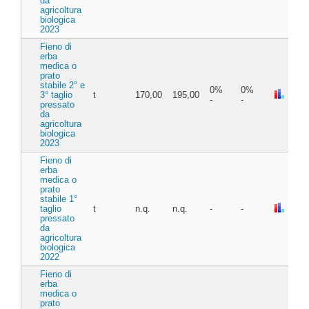
da
agricoltura
biologica
2023
Fieno di
erba
medica o
prato
stabile 2° e
0%
0%
3° taglio
t
170,00
195,00
-
-
pressato
da
agricoltura
biologica
2023
Fieno di
erba
medica o
prato
stabile 1°
taglio
t
n.q.
n.q.
-
-
pressato
da
agricoltura
biologica
2022
Fieno di
erba
medica o
prato