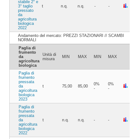
stabile 2° e
3° taglio
t
n.q.
n.q.
-
-
pressato
da
agricoltura
biologica
2022
Andamento del mercato: PREZZI STAZIONARI // SCAMBI
NORMALI
Paglia di
frumento
Unità di
da
MIN
MAX
MIN
MAX
misura
agricoltura
biologica
Paglia di
frumento
pressata
0%
0%
da
t
75,00
85,00
-
-
agricoltura
biologica
2023
Paglia di
frumento
pressata
da
t
n.q.
n.q.
-
-
agricoltura
biologica
2022