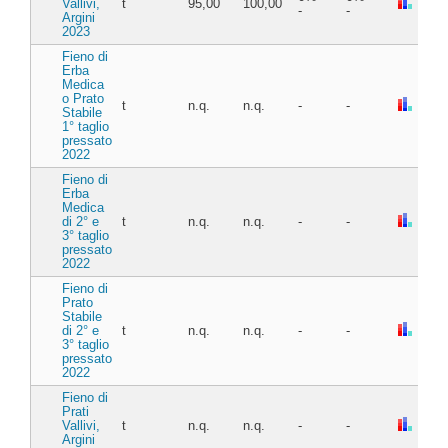
Vallivi,
t
95,00
100,00
-
-
Argini
2023
Fieno di
Erba
Medica
o Prato
t
n.q.
n.q.
-
-
Stabile
1° taglio
pressato
2022
Fieno di
Erba
Medica
di 2° e
t
n.q.
n.q.
-
-
3° taglio
pressato
2022
Fieno di
Prato
Stabile
di 2° e
t
n.q.
n.q.
-
-
3° taglio
pressato
2022
Fieno di
Prati
Vallivi,
t
n.q.
n.q.
-
-
Argini