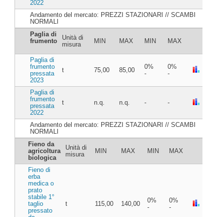
2022
Andamento del mercato: PREZZI STAZIONARI // SCAMBI
NORMALI
Paglia di
Unità di
frumento
MIN
MAX
MIN
MAX
misura
Paglia di
frumento
0%
0%
t
75,00
85,00
pressata
-
-
2023
Paglia di
frumento
t
n.q.
n.q.
-
-
pressata
2022
Andamento del mercato: PREZZI STAZIONARI // SCAMBI
NORMALI
Fieno da
Unità di
agricoltura
MIN
MAX
MIN
MAX
misura
biologica
Fieno di
erba
medica o
prato
stabile 1°
0%
0%
taglio
t
115,00
140,00
-
-
pressato