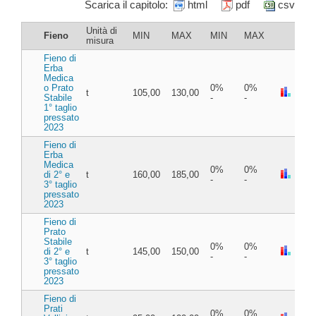
Scarica il capitolo:
html
pdf
csv
Unità di
Fieno
MIN
MAX
MIN
MAX
misura
Fieno di
Erba
Medica
o Prato
0%
0%
t
105,00
130,00
Stabile
-
-
1° taglio
pressato
2023
Fieno di
Erba
Medica
0%
0%
di 2° e
t
160,00
185,00
-
-
3° taglio
pressato
2023
Fieno di
Prato
Stabile
0%
0%
di 2° e
t
145,00
150,00
-
-
3° taglio
pressato
2023
Fieno di
Prati
0%
0%