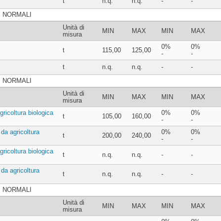
t
n.q.
n.q.
-
-
BI NORMALI
Unità di
MIN
MAX
MIN
MAX
misura
0%
0%
t
115,00
125,00
-
-
t
n.q.
n.q.
-
-
BI NORMALI
Unità di
MIN
MAX
MIN
MAX
misura
gricoltura biologica
0%
0%
t
105,00
160,00
-
-
 da agricoltura
0%
0%
t
200,00
240,00
-
-
gricoltura biologica
t
n.q.
n.q.
-
-
 da agricoltura
t
n.q.
n.q.
-
-
BI NORMALI
Unità di
MIN
MAX
MIN
MAX
misura