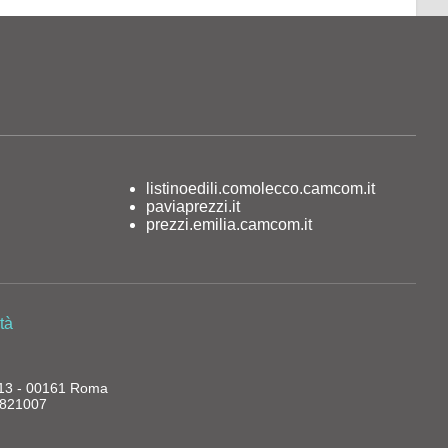
listinoedili.comolecco.camcom.it
paviaprezzi.it
prezzi.emilia.camcom.it
tà
, 13 - 00161 Roma
13821007