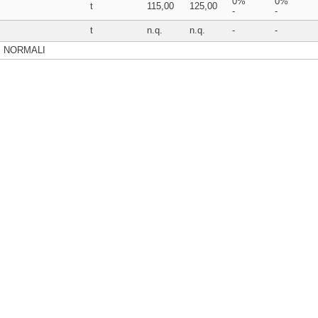
0%
0%
t
115,00
125,00
-
-
t
n.q.
n.q.
-
-
BI NORMALI