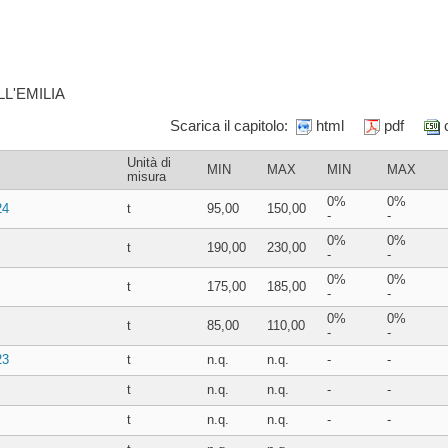
L'EMILIA
Scarica il capitolo:
html
pdf
Unità di
MIN
MAX
MIN
MAX
misura
0%
0%
24
t
95,00
150,00
-
-
0%
0%
t
190,00
230,00
-
-
0%
0%
t
175,00
185,00
-
-
0%
0%
t
85,00
110,00
-
-
23
t
n.q.
n.q.
-
-
t
n.q.
n.q.
-
-
t
n.q.
n.q.
-
-