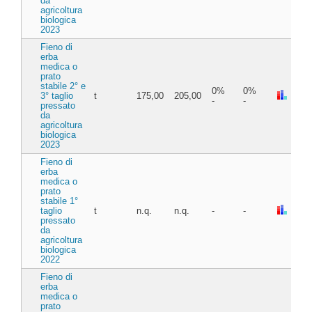
da
agricoltura
biologica
2023
Fieno di
erba
medica o
prato
stabile 2° e
0%
0%
3° taglio
t
175,00
205,00
-
-
pressato
da
agricoltura
biologica
2023
Fieno di
erba
medica o
prato
stabile 1°
taglio
t
n.q.
n.q.
-
-
pressato
da
agricoltura
biologica
2022
Fieno di
erba
medica o
prato