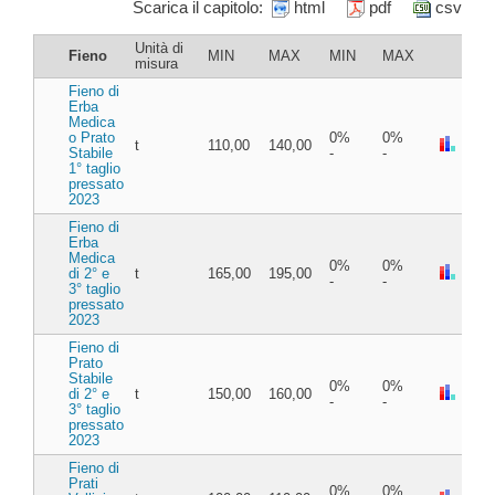
Scarica il capitolo:
html
pdf
csv
Unità di
Fieno
MIN
MAX
MIN
MAX
misura
Fieno di
Erba
Medica
o Prato
0%
0%
t
110,00
140,00
Stabile
-
-
1° taglio
pressato
2023
Fieno di
Erba
Medica
0%
0%
di 2° e
t
165,00
195,00
-
-
3° taglio
pressato
2023
Fieno di
Prato
Stabile
0%
0%
di 2° e
t
150,00
160,00
-
-
3° taglio
pressato
2023
Fieno di
Prati
0%
0%