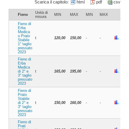
Scarica il capitolo:
html
pdf
csv
Unità di
Fieno
MIN
MAX
MIN
MAX
misura
Fieno di
Erba
Medica
o Prato
t
120,00
150,00
-
-
Stabile
1° taglio
pressato
2023
Fieno di
Erba
Medica
di 2° e
t
165,00
195,00
-
-
3° taglio
pressato
2023
Fieno di
Prato
Stabile
di 2° e
t
150,00
160,00
-
-
3° taglio
pressato
2023
Fieno di
Prati