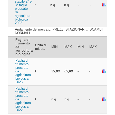
stabile 2° e
3° taglio
t
n.q.
n.q.
-
-
pressato
da
agricoltura
biologica
2022
Andamento del mercato: PREZZI STAZIONARI // SCAMBI
NORMALI
Paglia di
frumento
Unità di
da
MIN
MAX
MIN
MAX
misura
agricoltura
biologica
Paglia di
frumento
pressata
da
t
55,00
65,00
-
-
agricoltura
biologica
2023
Paglia di
frumento
pressata
da
t
n.q.
n.q.
-
-
agricoltura
biologica
2022