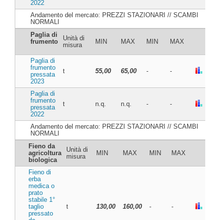
2022
Andamento del mercato: PREZZI STAZIONARI // SCAMBI
NORMALI
Paglia di
Unità di
frumento
MIN
MAX
MIN
MAX
misura
Paglia di
frumento
t
55,00
65,00
-
-
pressata
2023
Paglia di
frumento
t
n.q.
n.q.
-
-
pressata
2022
Andamento del mercato: PREZZI STAZIONARI // SCAMBI
NORMALI
Fieno da
Unità di
agricoltura
MIN
MAX
MIN
MAX
misura
biologica
Fieno di
erba
medica o
prato
stabile 1°
taglio
t
130,00
160,00
-
-
pressato