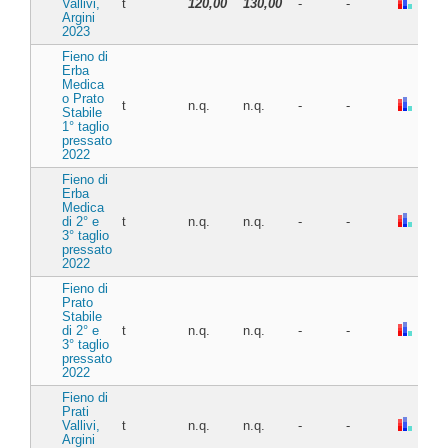
Vallivi,
t
120,00
130,00
-
-
Argini
2023
Fieno di
Erba
Medica
o Prato
t
n.q.
n.q.
-
-
Stabile
1° taglio
pressato
2022
Fieno di
Erba
Medica
di 2° e
t
n.q.
n.q.
-
-
3° taglio
pressato
2022
Fieno di
Prato
Stabile
di 2° e
t
n.q.
n.q.
-
-
3° taglio
pressato
2022
Fieno di
Prati
Vallivi,
t
n.q.
n.q.
-
-
Argini