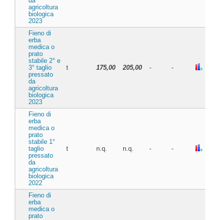
da
agricoltura
biologica
2023
Fieno di
erba
medica o
prato
stabile 2° e
3° taglio
t
175,00
205,00
-
-
pressato
da
agricoltura
biologica
2023
Fieno di
erba
medica o
prato
stabile 1°
taglio
t
n.q.
n.q.
-
-
pressato
da
agricoltura
biologica
2022
Fieno di
erba
medica o
prato