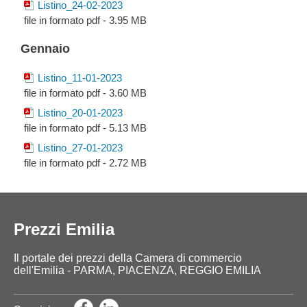
Listino_24-02-2023
file in formato pdf - 3.95 MB
Gennaio
Listino_11-01-2023
file in formato pdf - 3.60 MB
Listino_20-01-2023
file in formato pdf - 5.13 MB
Listino_27-01-2023
file in formato pdf - 2.72 MB
Prezzi Emilia
Il portale dei prezzi della Camera di commercio
dell'Emilia - PARMA, PIACENZA, REGGIO EMILIA