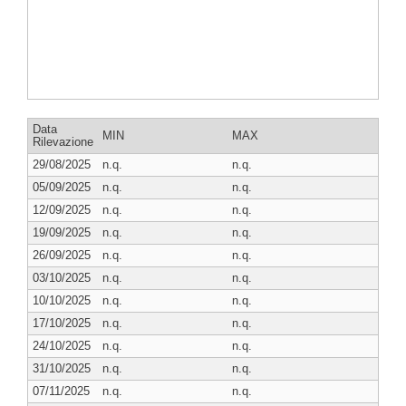
Data
MIN
MAX
Rilevazione
29/08/2025
n.q.
n.q.
05/09/2025
n.q.
n.q.
12/09/2025
n.q.
n.q.
19/09/2025
n.q.
n.q.
26/09/2025
n.q.
n.q.
03/10/2025
n.q.
n.q.
10/10/2025
n.q.
n.q.
17/10/2025
n.q.
n.q.
24/10/2025
n.q.
n.q.
31/10/2025
n.q.
n.q.
07/11/2025
n.q.
n.q.