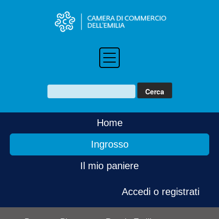
Home
Ingrosso
Il mio paniere
Accedi o registrati