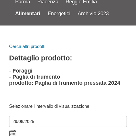
Parma
Piacenza
Reggio Emilia
Alimentari
Energetici
Archivio 2023
Cerca altri prodotti
Dettaglio prodotto:
- Foraggi
- Paglia di frumento
prodotto: Paglia di frumento pressata 2024
Selezionare l'intervallo di visualizzazione