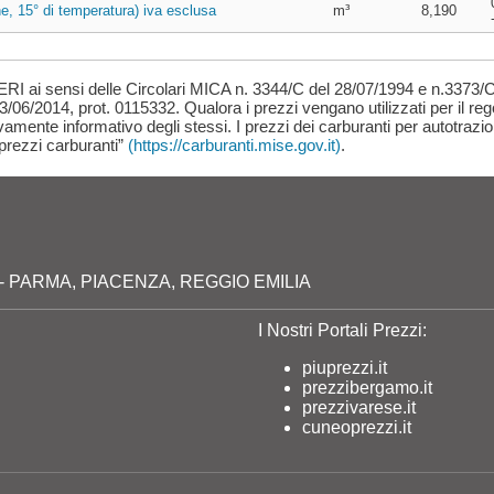
e, 15° di temperatura) iva esclusa
m³
8,190
ensi delle Circolari MICA n. 3344/C del 28/07/1994 e n.3373/C
3/06/2014, prot. 0115332. Qualora i prezzi vengano utilizzati per il re
ivamente informativo degli stessi. I prezzi dei carburanti per autotrazio
 prezzi carburanti”
(https://carburanti.mise.gov.it)
.
milia - PARMA, PIACENZA, REGGIO EMILIA
I Nostri Portali Prezzi:
piuprezzi.it
prezzibergamo.it
prezzivarese.it
cuneoprezzi.it