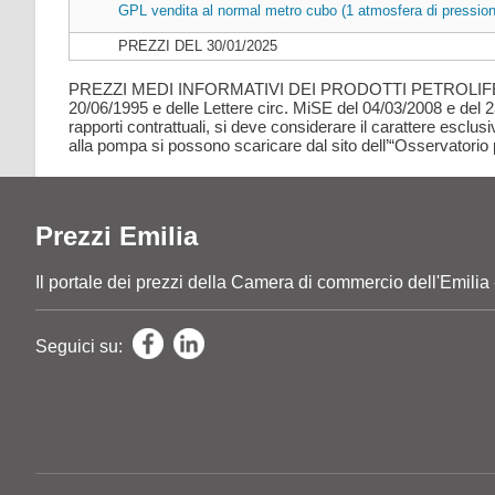
GPL vendita al normal metro cubo (1 atmosfera di pression
PREZZI DEL 30/01/2025
PREZZI MEDI INFORMATIVI DEI PRODOTTI PETROLIFERI ai s
20/06/1995 e delle Lettere circ. MiSE del 04/03/2008 e del 2
rapporti contrattuali, si deve considerare il carattere esclus
alla pompa si possono scaricare dal sito dell’“Osservatorio
Prezzi Emilia
Il portale dei prezzi della Camera di commercio dell'E
Seguici su: