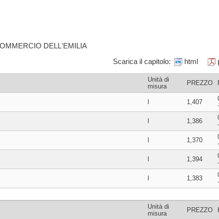
COMMERCIO DELL'EMILIA
Scarica il capitolo:
html
Unità di
PREZZO
misura
l
1,407
l
1,386
l
1,370
l
1,394
l
1,383
Unità di
PREZZO
misura