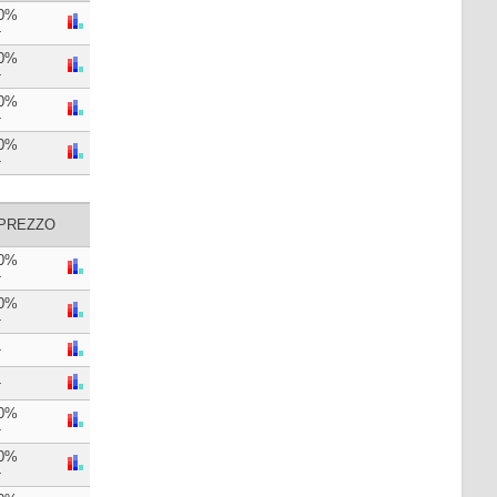
0%
-
0%
-
0%
-
0%
-
PREZZO
0%
-
0%
-
-
-
0%
-
0%
-