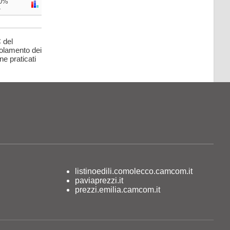
0%
-
 del
golamento dei
ne praticati
listinoedili.comolecco.camcom.it
paviaprezzi.it
prezzi.emilia.camcom.it