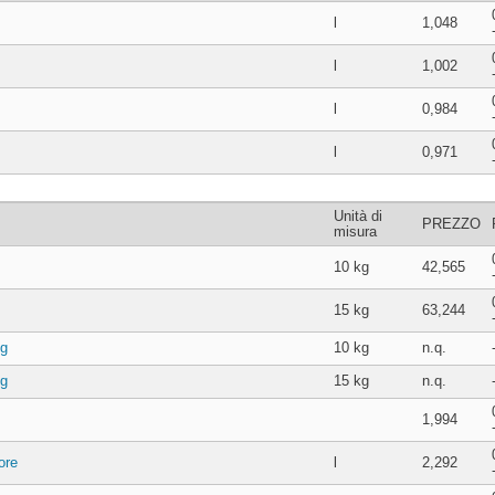
l
1,048
l
1,002
l
0,984
l
0,971
Unità di
PREZZO
misura
10 kg
42,565
15 kg
63,244
kg
10 kg
n.q.
kg
15 kg
n.q.
1,994
ore
l
2,292