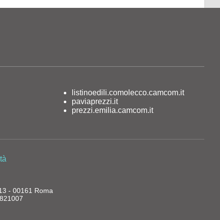
listinoedili.comolecco.camcom.it
paviaprezzi.it
prezzi.emilia.camcom.it
tà
, 13 - 00161 Roma
13821007