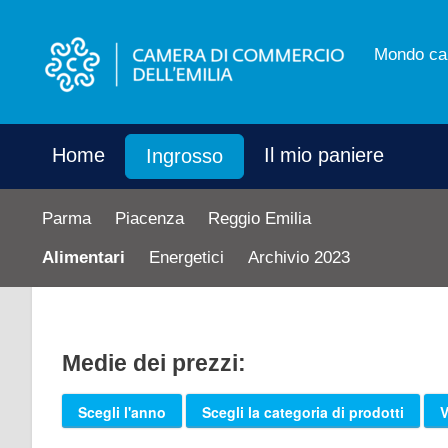
Mondo ca
Home
Il mio paniere
Ingrosso
Parma
Piacenza
Reggio Emilia
Alimentari
Energetici
Archivio 2023
Medie dei prezzi:
Scegli l'anno
Scegli la categoria di prodotti
V