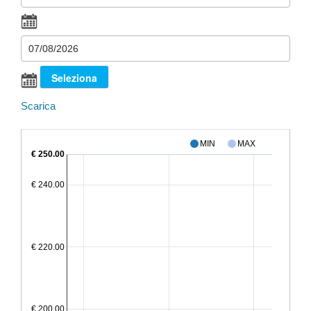
Scarica
MIN
MAX
€ 250.00
€ 240.00
€ 220.00
€ 200.00