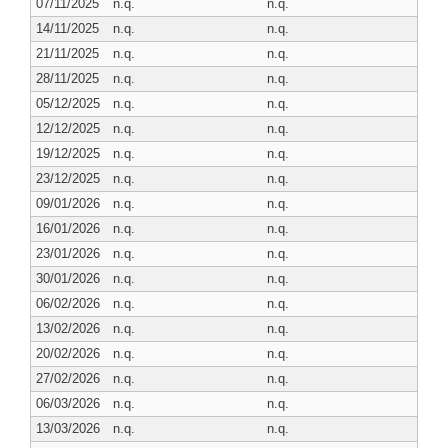
07/11/2025
n.q.
n.q.
14/11/2025
n.q.
n.q.
21/11/2025
n.q.
n.q.
28/11/2025
n.q.
n.q.
05/12/2025
n.q.
n.q.
12/12/2025
n.q.
n.q.
19/12/2025
n.q.
n.q.
23/12/2025
n.q.
n.q.
09/01/2026
n.q.
n.q.
16/01/2026
n.q.
n.q.
23/01/2026
n.q.
n.q.
30/01/2026
n.q.
n.q.
06/02/2026
n.q.
n.q.
13/02/2026
n.q.
n.q.
20/02/2026
n.q.
n.q.
27/02/2026
n.q.
n.q.
06/03/2026
n.q.
n.q.
13/03/2026
n.q.
n.q.