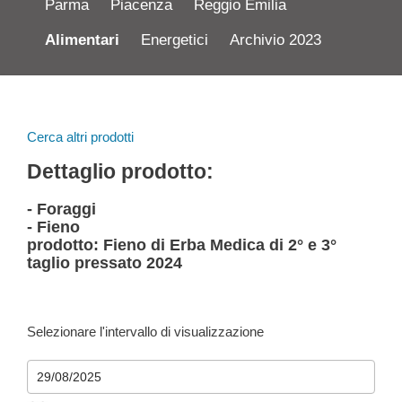
Parma
Piacenza
Reggio Emilia
Alimentari
Energetici
Archivio 2023
Cerca altri prodotti
Dettaglio prodotto:
- Foraggi
- Fieno
prodotto: Fieno di Erba Medica di 2° e 3°
taglio pressato 2024
Selezionare l'intervallo di visualizzazione