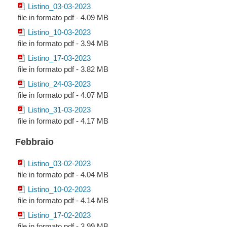
Listino_03-03-2023
file in formato pdf - 4.09 MB
Listino_10-03-2023
file in formato pdf - 3.94 MB
Listino_17-03-2023
file in formato pdf - 3.82 MB
Listino_24-03-2023
file in formato pdf - 4.07 MB
Listino_31-03-2023
file in formato pdf - 4.17 MB
Febbraio
Listino_03-02-2023
file in formato pdf - 4.04 MB
Listino_10-02-2023
file in formato pdf - 4.14 MB
Listino_17-02-2023
file in formato pdf - 3.99 MB