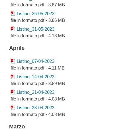
file in formato pdf - 3.87 MB
Listino_26-05-2023
file in formato pdf - 3.86 MB
Listino_31-05-2023
file in formato pdf - 4.13 MB
Aprile
Listino_07-04-2023
file in formato pdf - 4.11 MB
Listino_14-04-2023
file in formato pdf - 3.89 MB
Listino_21-04-2023
file in formato pdf - 4.08 MB
Listino_28-04-2023
file in formato pdf - 4.08 MB
Marzo