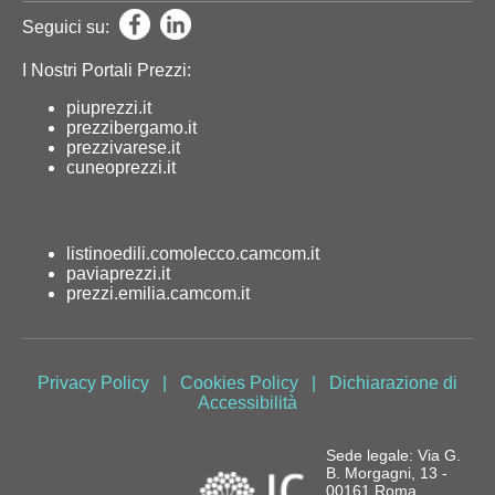
Seguici su:
I Nostri Portali Prezzi:
piuprezzi.it
prezzibergamo.it
prezzivarese.it
cuneoprezzi.it
listinoedili.comolecco.camcom.it
paviaprezzi.it
prezzi.emilia.camcom.it
Privacy Policy
|
Cookies Policy
|
Dichiarazione di
Accessibilità
Sede legale: Via G.
B. Morgagni, 13 -
00161 Roma