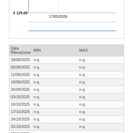
€ 125.00
17/05/2026
Data
MIN
MAX
Rilevazione
29/08/2025
n.q.
n.q.
05/09/2025
n.q.
n.q.
12/09/2025
n.q.
n.q.
19/09/2025
n.q.
n.q.
26/09/2025
n.q.
n.q.
03/10/2025
n.q.
n.q.
10/10/2025
n.q.
n.q.
17/10/2025
n.q.
n.q.
24/10/2025
n.q.
n.q.
31/10/2025
n.q.
n.q.