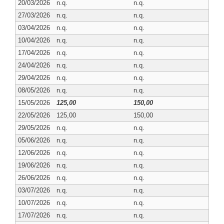
20/03/2026
n.q.
n.q.
27/03/2026
n.q.
n.q.
03/04/2026
n.q.
n.q.
10/04/2026
n.q.
n.q.
17/04/2026
n.q.
n.q.
24/04/2026
n.q.
n.q.
29/04/2026
n.q.
n.q.
08/05/2026
n.q.
n.q.
15/05/2026
125,00
150,00
22/05/2026
125,00
150,00
29/05/2026
n.q.
n.q.
05/06/2026
n.q.
n.q.
12/06/2026
n.q.
n.q.
19/06/2026
n.q.
n.q.
26/06/2026
n.q.
n.q.
03/07/2026
n.q.
n.q.
10/07/2026
n.q.
n.q.
17/07/2026
n.q.
n.q.