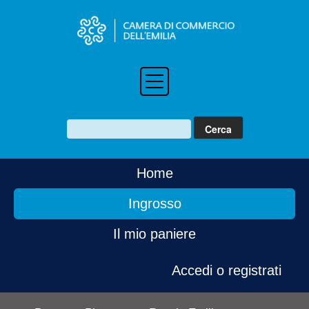
Home
Ingrosso
Il mio paniere
Accedi o registrati