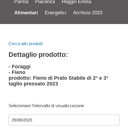
Parma
Piacenza
Reggio Emilia
Alimentari
Energetici
Archivio 2023
Cerca altri prodotti
Dettaglio prodotto:
- Foraggi
- Fieno
prodotto: Fieno di Prato Stabile di 2° e 3°
taglio pressato 2023
Selezionare l'intervallo di visualizzazione