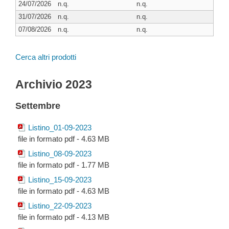
24/07/2026
n.q.
n.q.
31/07/2026
n.q.
n.q.
07/08/2026
n.q.
n.q.
Cerca altri prodotti
Archivio 2023
Settembre
Listino_01-09-2023
file in formato pdf - 4.63 MB
Listino_08-09-2023
file in formato pdf - 1.77 MB
Listino_15-09-2023
file in formato pdf - 4.63 MB
Listino_22-09-2023
file in formato pdf - 4.13 MB