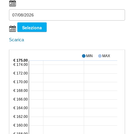
Scarica
MIN
MAX
€ 175.00
€ 174.00
€ 172.00
€ 170.00
€ 168.00
€ 166.00
€ 164.00
€ 162.00
€ 160.00
€ 158.00