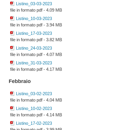
Listino_03-03-2023
file in formato pdf - 4.09 MB
Listino_10-03-2023
file in formato pdf - 3.94 MB
Listino_17-03-2023
file in formato pdf - 3.82 MB
Listino_24-03-2023
file in formato pdf - 4.07 MB
Listino_31-03-2023
file in formato pdf - 4.17 MB
Febbraio
Listino_03-02-2023
file in formato pdf - 4.04 MB
Listino_10-02-2023
file in formato pdf - 4.14 MB
Listino_17-02-2023
file in formato pdf - 3.99 MB