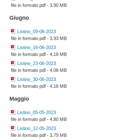
file in formato pdf - 3.90 MB
Giugno
Listino_09-06-2023
file in formato pdf - 3.93 MB
Listino_16-06-2023
file in formato pdf - 4.18 MB
Listino_23-06-2023
file in formato pdf - 4.08 MB
Listino_30-06-2023
file in formato pdf - 4.18 MB
Maggio
Listino_05-05-2023
file in formato pdf - 4.80 MB
Listino_12-05-2023
file in formato pdf - 3.79 MB