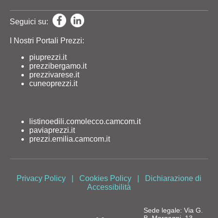
Seguici su:
I Nostri Portali Prezzi:
piuprezzi.it
prezzibergamo.it
prezzivarese.it
cuneoprezzi.it
listinoedili.comolecco.camcom.it
paviaprezzi.it
prezzi.emilia.camcom.it
Privacy Policy
|
Cookies Policy
|
Dichiarazione di
Accessibilità
Sede legale: Via G.
B. Morgagni, 13 -