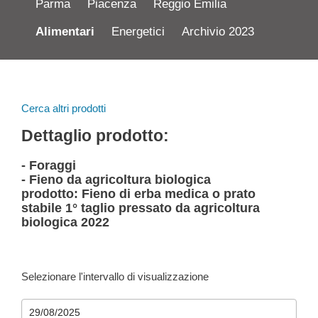
Parma
Piacenza
Reggio Emilia
Alimentari
Energetici
Archivio 2023
Cerca altri prodotti
Dettaglio prodotto:
- Foraggi
- Fieno da agricoltura biologica
prodotto: Fieno di erba medica o prato
stabile 1° taglio pressato da agricoltura
biologica 2022
Selezionare l'intervallo di visualizzazione